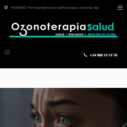
HORARIO: Por favor llame por teléfono para concertar cita.
+34 986 10 10 76
HOME
BLOG
COVID-19
PERSPECTIVAS PARA EL USO DE OZONO / OXIGENOTERAPIA EN EL
TRATAMIENTO DEL NUEVO CORONAVIRUS (COVID-19), REPORTE DE CASO
BLOG