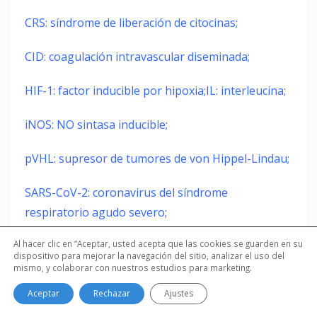
CRS: síndrome de liberación de citocinas;
CID: coagulación intravascular diseminada;
HIF-1: factor inducible por hipoxia;IL: interleucina;
iNOS: NO sintasa inducible;
pVHL: supresor de tumores de von Hippel-Lindau;
SARS-CoV-2: coronavirus del síndrome
respiratorio agudo severo;
Al hacer clic en “Aceptar, usted acepta que las cookies se guarden en su
TNF: factor de necrosis tumoral.
dispositivo para mejorar la navegación del sitio, analizar el uso del
mismo, y colaborar con nuestros estudios para marketing.
Aceptar
Rechazar
Ajustes