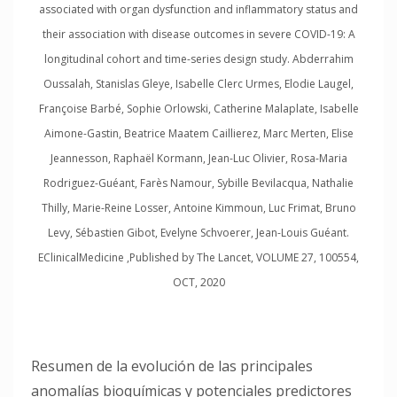
associated with organ dysfunction and inflammatory status and
their association with disease outcomes in severe COVID-19: A
longitudinal cohort and time-series design study. Abderrahim
Oussalah, Stanislas Gleye, Isabelle Clerc Urmes, Elodie Laugel,
Françoise Barbé, Sophie Orlowski, Catherine Malaplate, Isabelle
Aimone-Gastin, Beatrice Maatem Caillierez, Marc Merten, Elise
Jeannesson, Raphaël Kormann, Jean-Luc Olivier, Rosa-Maria
Rodriguez-Guéant, Farès Namour, Sybille Bevilacqua, Nathalie
Thilly, Marie-Reine Losser, Antoine Kimmoun, Luc Frimat, Bruno
Levy, Sébastien Gibot, Evelyne Schvoerer, Jean-Louis Guéant.
EClinicalMedicine ,Published by The Lancet, VOLUME 27, 100554,
OCT, 2020
Resumen de la evolución de las principales
anomalías bioquímicas y potenciales predictores