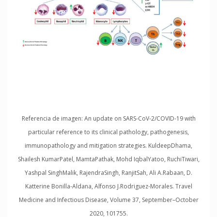
Referencia de imagen: An update on SARS-CoV-2/COVID-19 with
particular reference to its clinical pathology, pathogenesis,
immunopathology and mitigation strategies. KuldeepDhama,
Shailesh KumarPatel, MamtaPathak, Mohd IqbalYatoo, RuchiTiwari,
Yashpal SinghMalik, RajendraSingh, RanjitSah, Ali A.Rabaan, D.
Katterine Bonilla-Aldana, Alfonso J.Rodriguez-Morales. Travel
Medicine and Infectious Disease, Volume 37, September–October
2020, 101755.