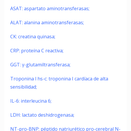
ASAT: aspartato aminotransferasas;
ALAT: alanina aminotransferasas;
CK: creatina quinasa;
CRP: proteína C reactiva;
GGT: γ-glutamiltransferasa;
Troponina l hs-c: troponina I cardíaca de alta
sensibilidad;
IL-6: interleucina 6;
LDH: lactato deshidrogenasa;
NT-pro-BNP: péptido natriurético pro-cerebral N-